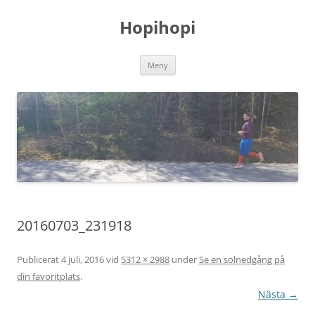
Hoppa
till
Hopihopi
innehåll
Meny
20160703_231918
Publicerat
4 juli, 2016
vid
5312 × 2988
under
Se en solnedgång på
din favoritplats
.
Nästa →