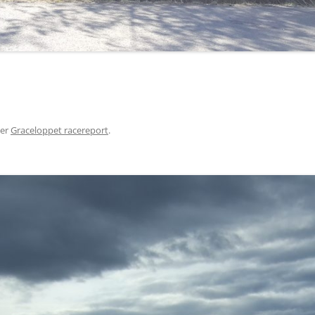
er
Graceloppet racereport
.