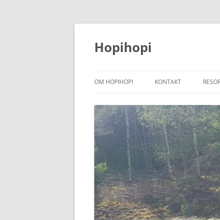
Hoppa
till
innehåll
Hopihopi
OM HOPIHOPI
KONTAKT
RESO