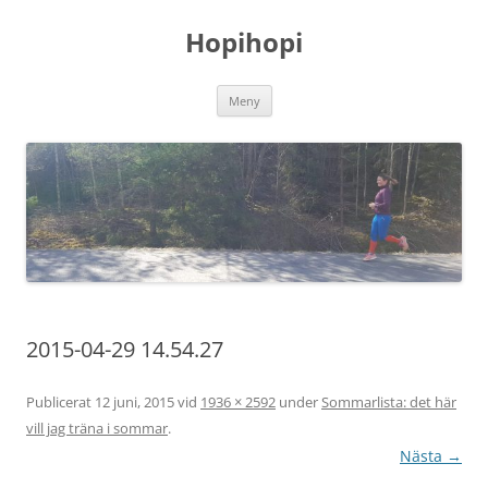
Hoppa
till
Hopihopi
innehåll
Meny
2015-04-29 14.54.27
Publicerat
12 juni, 2015
vid
1936 × 2592
under
Sommarlista: det här
vill jag träna i sommar
.
Nästa →