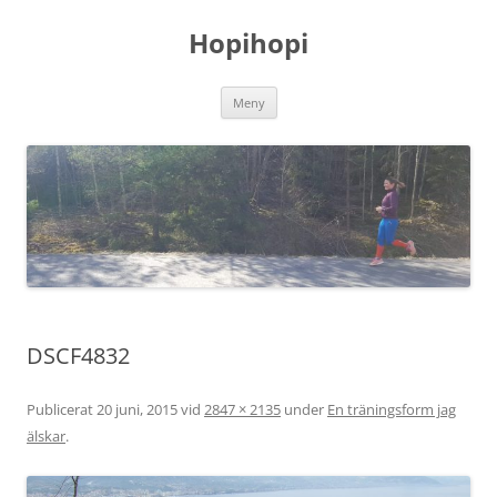
Hoppa
till
Hopihopi
innehåll
Meny
DSCF4832
Publicerat
20 juni, 2015
vid
2847 × 2135
under
En träningsform jag
älskar
.