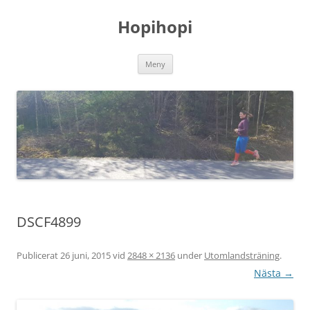
Hoppa
till
Hopihopi
innehåll
Meny
DSCF4899
Publicerat
26 juni, 2015
vid
2848 × 2136
under
Utomlandsträning
.
Nästa →