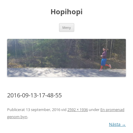
Hoppa
till
Hopihopi
innehåll
Meny
2016-09-13-17-48-55
Publicerat
13 september, 2016
vid
2592 × 1936
under
En promenad
genom byn
.
Nästa →