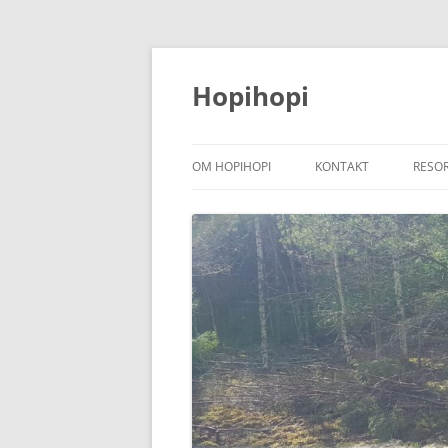
Hoppa
till
innehåll
Hopihopi
OM HOPIHOPI
KONTAKT
RESO