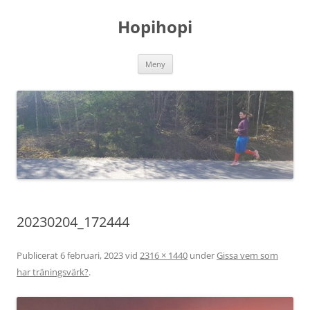
Hoppa
till
Hopihopi
innehåll
Meny
20230204_172444
Publicerat
6 februari, 2023
vid
2316 × 1440
under
Gissa vem som
har träningsvärk?
.