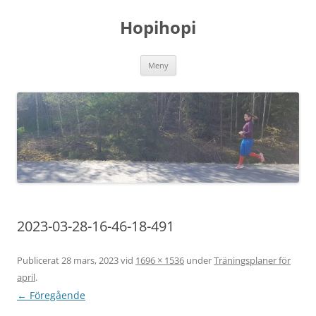
Hoppa
till
Hopihopi
innehåll
Meny
2023-03-28-16-46-18-491
Publicerat
28 mars, 2023
vid
1696 × 1536
under
Träningsplaner för
april
.
← Föregående