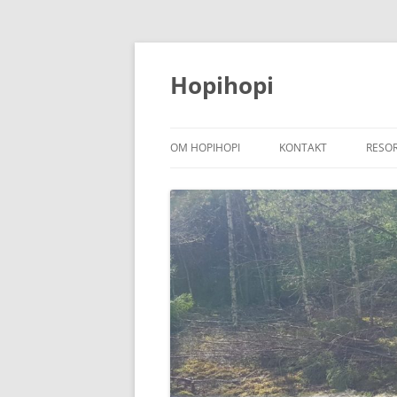
Hoppa
till
innehåll
Hopihopi
OM HOPIHOPI
KONTAKT
RESO