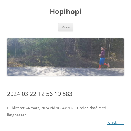
Hoppa
till
Hopihopi
innehåll
Meny
2024-03-22-12-56-19-583
Publicerat
24 mars, 2024
vid
1664 × 1785
under
Platå med
långpassen
.
Nästa →