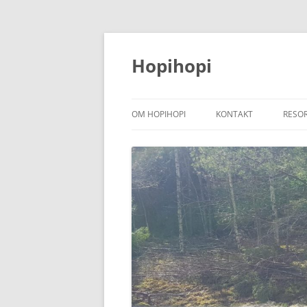
Hoppa
till
innehåll
Hopihopi
OM HOPIHOPI
KONTAKT
RESO