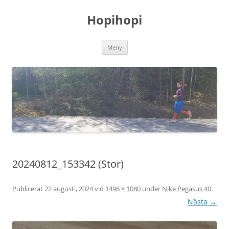
Hoppa
till
Hopihopi
innehåll
Meny
20240812_153342 (Stor)
Publicerat
22 augusti, 2024
vid
1496 × 1080
under
Nike Pegasus 40
.
Nästa →