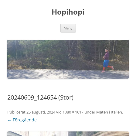
Hoppa
till
Hopihopi
innehåll
Meny
20240609_124654 (Stor)
Publicerat
25 augusti, 2024
vid
1080 × 1617
under
Maten i Italien
.
← Föregående