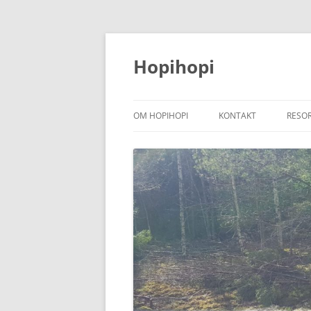
Hoppa
till
innehåll
Hopihopi
OM HOPIHOPI
KONTAKT
RESO