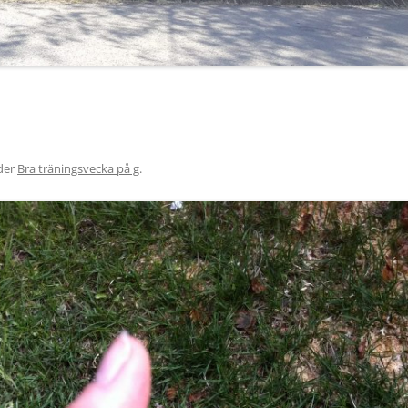
der
Bra träningsvecka på g
.