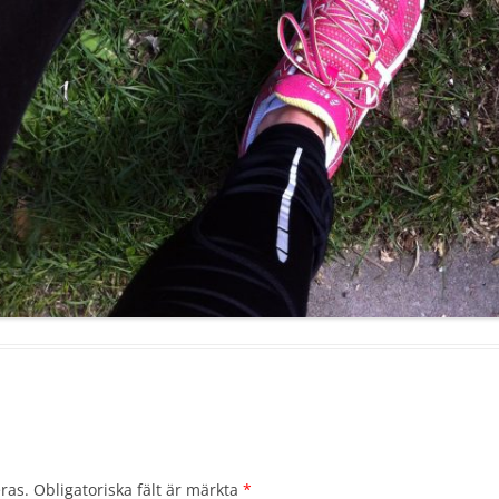
ras.
Obligatoriska fält är märkta
*