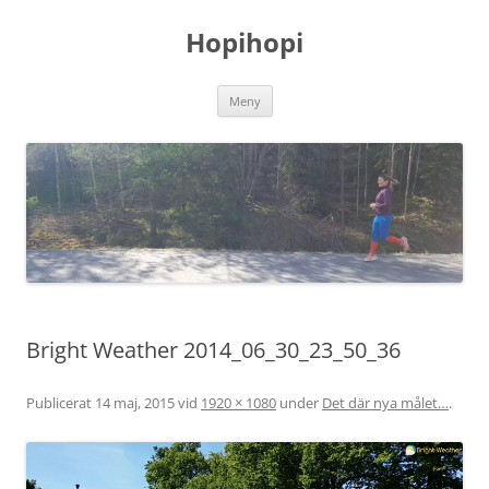
Hoppa
till
Hopihopi
innehåll
Meny
Bright Weather 2014_06_30_23_50_36
Publicerat
14 maj, 2015
vid
1920 × 1080
under
Det där nya målet…
.