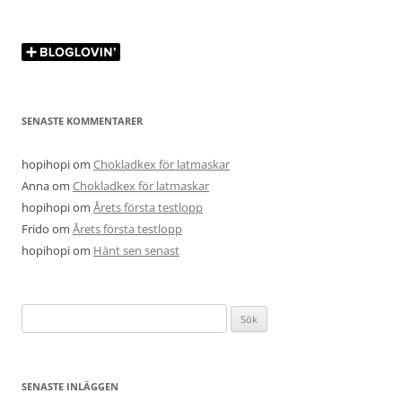
SENASTE KOMMENTARER
hopihopi
om
Chokladkex för latmaskar
Anna
om
Chokladkex för latmaskar
hopihopi
om
Årets första testlopp
Frido
om
Årets första testlopp
hopihopi
om
Hänt sen senast
Sök
efter:
SENASTE INLÄGGEN