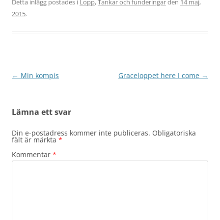
Detta inlägg postades i
Lopp
,
Tankar och funderingar
den
14 maj,
2015
.
Inläggsnavigering
←
Min kompis
Graceloppet here I come
→
Lämna ett svar
Din e-postadress kommer inte publiceras.
Obligatoriska
fält är märkta
*
Kommentar
*