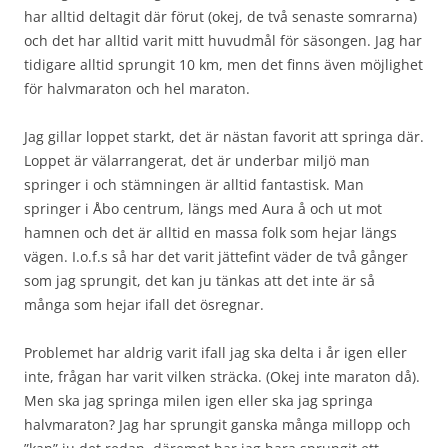
har alltid deltagit där förut (okej, de två senaste somrarna)
och det har alltid varit mitt huvudmål för säsongen. Jag har
tidigare alltid sprungit 10 km, men det finns även möjlighet
för halvmaraton och hel maraton.
Jag gillar loppet starkt, det är nästan favorit att springa där.
Loppet är välarrangerat, det är underbar miljö man
springer i och stämningen är alltid fantastisk. Man
springer i Åbo centrum, längs med Aura å och ut mot
hamnen och det är alltid en massa folk som hejar längs
vägen. I.o.f.s så har det varit jättefint väder de två gånger
som jag sprungit, det kan ju tänkas att det inte är så
många som hejar ifall det ösregnar.
Problemet har aldrig varit ifall jag ska delta i år igen eller
inte, frågan har varit vilken sträcka. (Okej inte maraton då).
Men ska jag springa milen igen eller ska jag springa
halvmaraton? Jag har sprungit ganska många millopp och