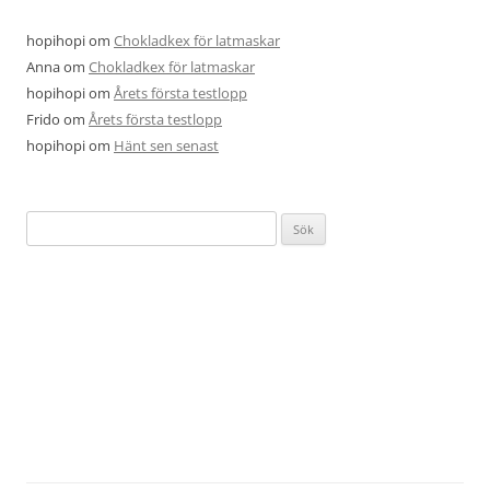
hopihopi
om
Chokladkex för latmaskar
Anna
om
Chokladkex för latmaskar
hopihopi
om
Årets första testlopp
Frido
om
Årets första testlopp
hopihopi
om
Hänt sen senast
Sök
efter: