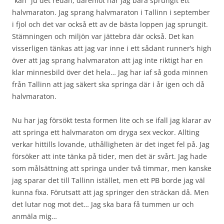
”kan” ju det redan, däremot har jag bara sprungit ett
halvmaraton. Jag sprang halvmaraton i Tallinn i september
i fjol och det var också ett av de bästa loppen jag sprungit.
Stämningen och miljön var jättebra där också. Det kan
visserligen tänkas att jag var inne i ett sådant runner’s high
över att jag sprang halvmaraton att jag inte riktigt har en
klar minnesbild över det hela… Jag har iaf så goda minnen
från Tallinn att jag säkert ska springa där i år igen och då
halvmaraton.
Nu har jag försökt testa formen lite och se ifall jag klarar av
att springa ett halvmaraton om dryga sex veckor. Allting
verkar hittills lovande, uthålligheten är det inget fel på. Jag
försöker att inte tänka på tider, men det är svårt. Jag hade
som målsättning att springa under två timmar, men kanske
jag sparar det till Tallinn istället, men ett PB borde jag väl
kunna fixa. Förutsatt att jag springer den sträckan då. Men
det lutar nog mot det… Jag ska bara få tummen ur och
anmäla mig…