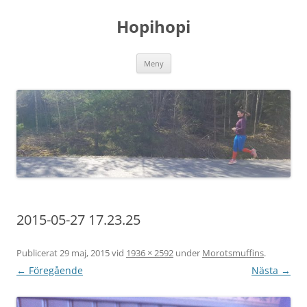
Hoppa
till
Hopihopi
innehåll
Meny
2015-05-27 17.23.25
Publicerat
29 maj, 2015
vid
1936 × 2592
under
Morotsmuffins
.
← Föregående
Nästa →