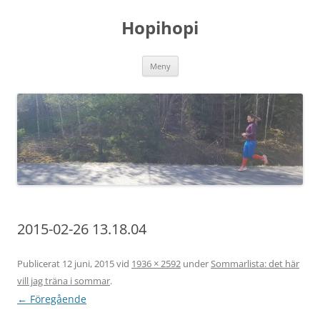
Hoppa
till
Hopihopi
innehåll
Meny
2015-02-26 13.18.04
Publicerat
12 juni, 2015
vid
1936 × 2592
under
Sommarlista: det här
vill jag träna i sommar
.
← Föregående