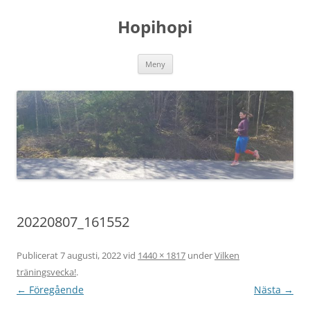
Hoppa
till
Hopihopi
innehåll
Meny
20220807_161552
Publicerat
7 augusti, 2022
vid
1440 × 1817
under
Vilken
träningsvecka!
.
← Föregående
Nästa →