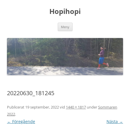
Hoppa
till
Hopihopi
innehåll
Meny
20220630_181245
Publicerat
19 september, 2022
vid
1440 × 1817
under
Sommaren
2022
.
← Föregående
Nästa →