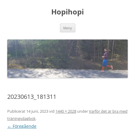
Hoppa
till
Hopihopi
innehåll
Meny
20230613_181311
Publicerat
14 juni, 2023
vid
1440 × 2028
under
Varför det är bra med
träningsdagbok
.
← Föregående