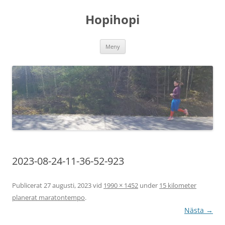
Hoppa
till
Hopihopi
innehåll
Meny
2023-08-24-11-36-52-923
Publicerat
27 augusti, 2023
vid
1990 × 1452
under
15 kilometer
planerat maratontempo
.
Nästa →