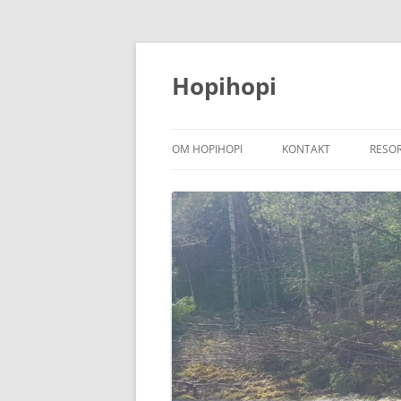
Hoppa
till
innehåll
Hopihopi
OM HOPIHOPI
KONTAKT
RESO