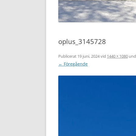
oplus_3145728
Publicerat
19 juni, 2024
vid
1440 × 1080
und
← Föregående