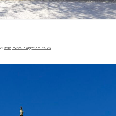
er
Rom, första inlägget om Italien
.