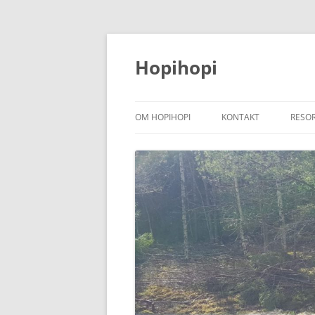
Hoppa
till
innehåll
Hopihopi
OM HOPIHOPI
KONTAKT
RESO