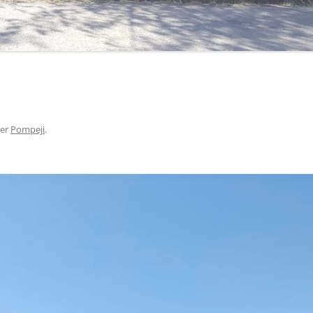
er
Pompeji
.