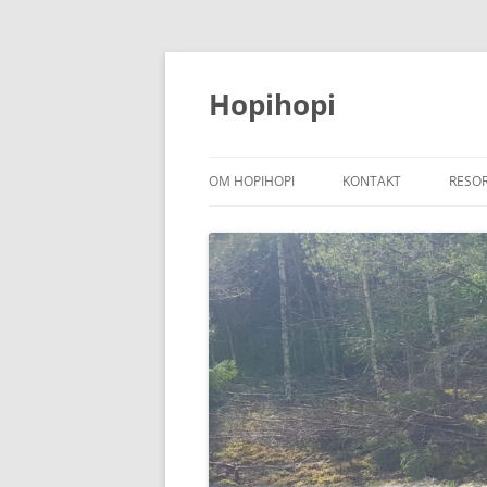
Hoppa
till
innehåll
Hopihopi
OM HOPIHOPI
KONTAKT
RESO