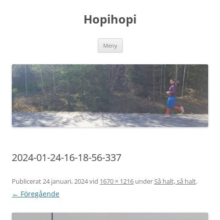
Hoppa
till
Hopihopi
innehåll
Meny
2024-01-24-16-18-56-337
Publicerat
24 januari, 2024
vid
1670 × 1216
under
Så halt, så halt
.
← Föregående