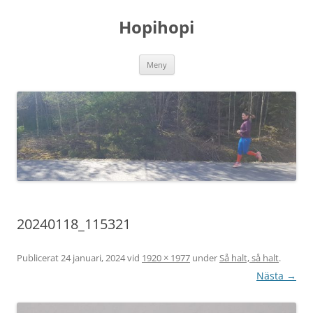
Hoppa
till
Hopihopi
innehåll
Meny
20240118_115321
Publicerat
24 januari, 2024
vid
1920 × 1977
under
Så halt, så halt
.
Nästa →