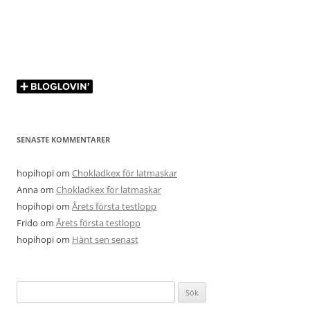
SENASTE KOMMENTARER
hopihopi
om
Chokladkex för latmaskar
Anna
om
Chokladkex för latmaskar
hopihopi
om
Årets första testlopp
Frido
om
Årets första testlopp
hopihopi
om
Hänt sen senast
Sök
efter: