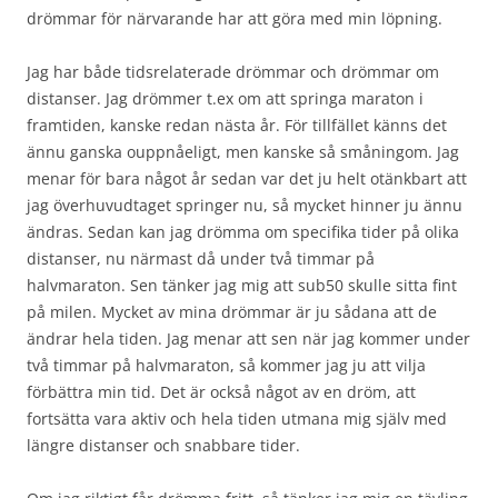
drömmar för närvarande har att göra med min löpning.
Jag har både tidsrelaterade drömmar och drömmar om
distanser. Jag drömmer t.ex om att springa maraton i
framtiden, kanske redan nästa år. För tillfället känns det
ännu ganska ouppnåeligt, men kanske så småningom. Jag
menar för bara något år sedan var det ju helt otänkbart att
jag överhuvudtaget springer nu, så mycket hinner ju ännu
ändras. Sedan kan jag drömma om specifika tider på olika
distanser, nu närmast då under två timmar på
halvmaraton. Sen tänker jag mig att sub50 skulle sitta fint
på milen. Mycket av mina drömmar är ju sådana att de
ändrar hela tiden. Jag menar att sen när jag kommer under
två timmar på halvmaraton, så kommer jag ju att vilja
förbättra min tid. Det är också något av en dröm, att
fortsätta vara aktiv och hela tiden utmana mig själv med
längre distanser och snabbare tider.