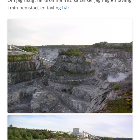
Om jag riktigt får drömma fritt, så tänker jag mig en tävling
i min hemstad, en tävling
här
.