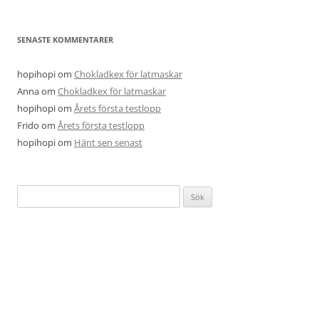
SENASTE KOMMENTARER
hopihopi
om
Chokladkex för latmaskar
Anna
om
Chokladkex för latmaskar
hopihopi
om
Årets första testlopp
Frido
om
Årets första testlopp
hopihopi
om
Hänt sen senast
Sök
efter: