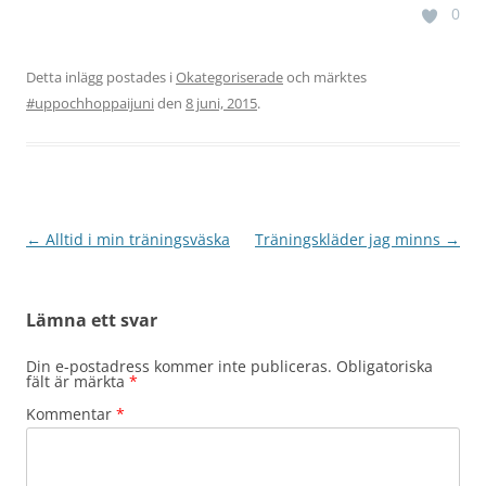
0
Detta inlägg postades i
Okategoriserade
och märktes
#uppochhoppaijuni
den
8 juni, 2015
.
Inläggsnavigering
←
Alltid i min träningsväska
Träningskläder jag minns
→
Lämna ett svar
Din e-postadress kommer inte publiceras.
Obligatoriska
fält är märkta
*
Kommentar
*