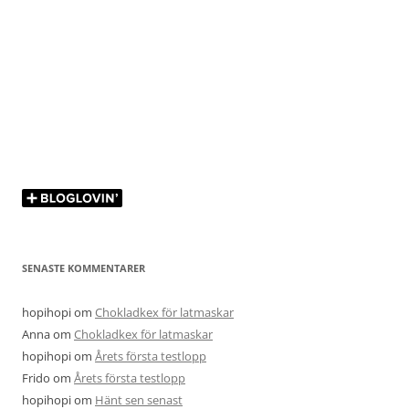
SENASTE KOMMENTARER
hopihopi
om
Chokladkex för latmaskar
Anna
om
Chokladkex för latmaskar
hopihopi
om
Årets första testlopp
Frido
om
Årets första testlopp
hopihopi
om
Hänt sen senast