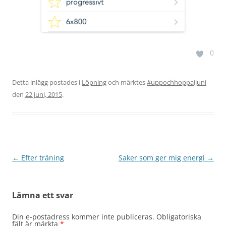
0
Detta inlägg postades i
Löpning
och märktes
#uppochhoppaijuni
den
22 juni, 2015
.
Inläggsnavigering
←
Efter träning
Saker som ger mig energi
→
Lämna ett svar
Din e-postadress kommer inte publiceras.
Obligatoriska
fält är märkta
*