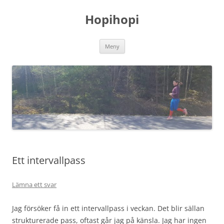
Hoppa
till
Hopihopi
innehåll
Meny
Ett intervallpass
Lämna ett svar
Jag försöker få in ett intervallpass i veckan. Det blir sällan
strukturerade pass, oftast går jag på känsla. Jag har ingen