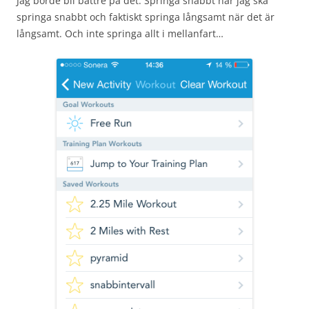
Jag borde bli bättre på det. Springa snabbt när jag ska
springa snabbt och faktiskt springa långsamt när det är
långsamt. Och inte springa allt i mellanfart…