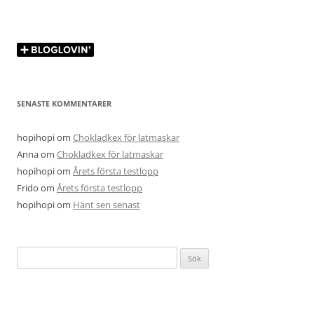
SENASTE KOMMENTARER
hopihopi
om
Chokladkex för latmaskar
Anna
om
Chokladkex för latmaskar
hopihopi
om
Årets första testlopp
Frido
om
Årets första testlopp
hopihopi
om
Hänt sen senast
Sök
efter: