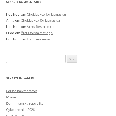
SENASTE KOMMENTARER
hopihopi
om
Chokladkex för latmaskar
Anna
om
Chokladkex för latmaskar
hopihopi
om
Årets första testlopp
Frido
om
Årets första testlopp
hopihopi
om
Hänt sen senast
Sök
efter:
SENASTE INLÄGGEN
Forssa halvmaraton
Miami
Dominikanska republiken
Cykelpremiär 2026
Puerto Rico