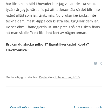
har liksom en bild i huvudet hur jag vill att de ska se ut,
tyvärr är jag ju värdelös på att teckna/måla så det blir inte
riktigt
alltid som jag tänkt mig. Nu brukar jag i.o.f.s. inte
teckna dem, mest klippa och klistra lite.
Jag
gillar dem iaf…
De ser öhm… handgjorda ut. Inte precis så att risken finns
att man skulle få ett likadant kort av någon annan.
Brukar du skicka julkort? Egentillverkade? Köpta?
Elektroniska?
0
Detta inlägg postades i
Prylar
den
3 december, 2015
.
Inläggsnavigering
←
Om att göra framsteg
Stormvarning och