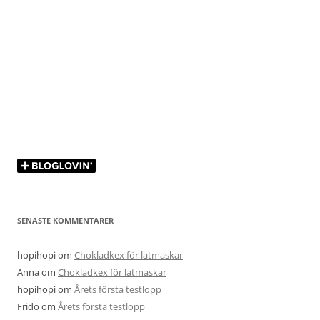
SENASTE KOMMENTARER
hopihopi
om
Chokladkex för latmaskar
Anna
om
Chokladkex för latmaskar
hopihopi
om
Årets första testlopp
Frido
om
Årets första testlopp