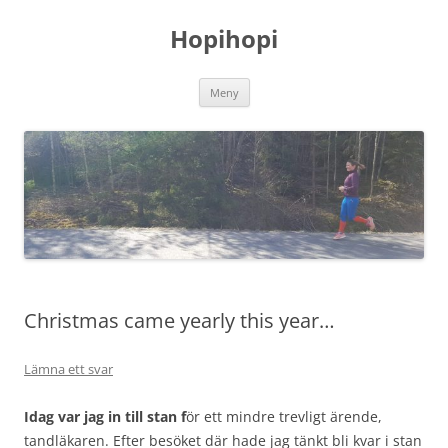
Hoppa
till
Hopihopi
innehåll
Meny
Christmas came yearly this year…
Lämna ett svar
Idag var jag in till stan f
ör ett mindre trevligt ärende,
tandläkaren. Efter besöket där hade jag tänkt bli kvar i stan