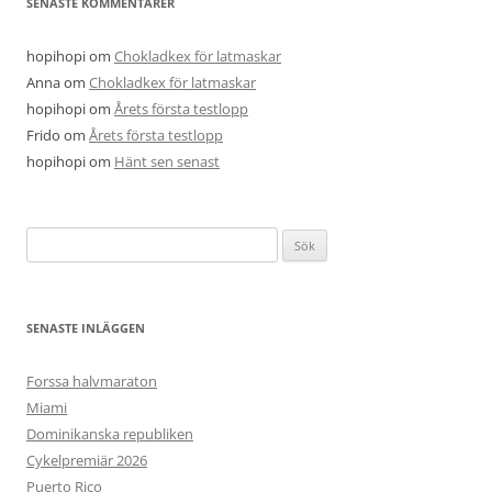
SENASTE KOMMENTARER
hopihopi
om
Chokladkex för latmaskar
Anna
om
Chokladkex för latmaskar
hopihopi
om
Årets första testlopp
Frido
om
Årets första testlopp
hopihopi
om
Hänt sen senast
Sök
efter:
SENASTE INLÄGGEN
Forssa halvmaraton
Miami
Dominikanska republiken
Cykelpremiär 2026
Puerto Rico