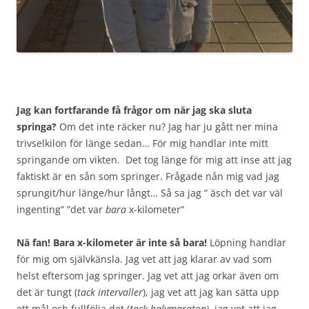
Jag kan fortfarande få frågor om när jag ska sluta
springa?
Om det inte räcker nu? Jag har ju gått ner mina
trivselkilon för länge sedan… För mig handlar inte mitt
springande om vikten. Det tog länge för mig att inse att jag
faktiskt är en sån som springer. Frågade nån mig vad jag
sprungit/hur länge/hur långt… Så sa jag ” äsch det var väl
ingenting” ”det var
bara
x-kilometer”
Nä fan! Bara x-kilometer är inte så bara!
Löpning handlar
för mig om självkänsla. Jag vet att jag klarar av vad som
helst eftersom jag springer. Jag vet att jag orkar även om
det är tungt (
tack intervaller
), jag vet att jag kan sätta upp
ett mål och fullfölja det (
tack halvmaraton)
, jag vet att jag