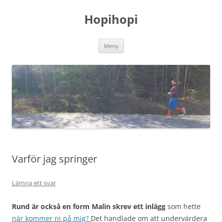
Hoppa
till
Hopihopi
innehåll
Meny
Varför jag springer
Lämna ett svar
Rund är också en form Malin skrev ett inlägg
som hette
när kommer ni på mig?
Det handlade om att undervärdera