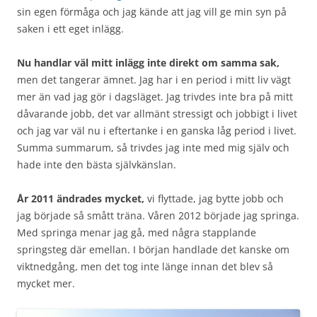
sin egen förmåga och jag kände att jag vill ge min syn på
saken i ett eget inlägg.
Nu handlar väl mitt inlägg inte direkt om samma sak,
men det tangerar ämnet. Jag har i en period i mitt liv vägt
mer än vad jag gör i dagsläget. Jag trivdes inte bra på mitt
dåvarande jobb, det var allmänt stressigt och jobbigt i livet
och jag var väl nu i eftertanke i en ganska låg period i livet.
Summa summarum, så trivdes jag inte med mig själv och
hade inte den bästa självkänslan.
År 2011 ändrades mycket,
vi flyttade, jag bytte jobb och
jag började så smått träna. Våren 2012 började jag springa.
Med springa menar jag gå, med några stapplande
springsteg där emellan. I början handlade det kanske om
viktnedgång, men det tog inte länge innan det blev så
mycket mer.