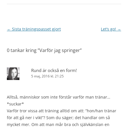
Inläggsnavigering
←
Sista träningspasset gjort
Let’s go!
→
0 tankar kring ”
Varför jag springer
”
Rund är också en form!
5 maj, 2016 kl. 21:25
Alltså, människor som inte förstår varför man tränar…
*suckar*
Varför tror vissa att träning alltid om att: ”hon/han tränar
för att gå ner i vikt”? Som du säger; det handlar om så
mycket mer. Om att man mår bra och självkänslan en