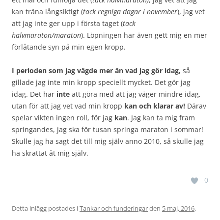
kan träna långsiktigt (
tack regniga dagar i november
), jag vet
att jag inte ger upp i första taget (
tack
halvmaraton/maraton
). Löpningen har även gett mig en mer
förlåtande syn på min egen kropp.
I perioden som jag vägde mer än vad jag gör idag,
så
gillade jag inte min kropp speciellt mycket. Det gör jag
idag. Det har
inte
att göra med att jag väger mindre idag,
utan för att jag vet vad min kropp
kan och klarar av!
Därav
spelar vikten ingen roll, för jag
kan
. Jag kan ta mig fram
springandes, jag ska för tusan springa maraton i sommar!
Skulle jag ha sagt det till mig själv anno 2010, så skulle jag
ha skrattat åt mig själv.
0
Detta inlägg postades i
Tankar och funderingar
den
5 maj, 2016
.