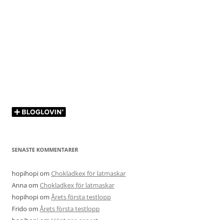
SENASTE KOMMENTARER
hopihopi
om
Chokladkex för latmaskar
Anna
om
Chokladkex för latmaskar
hopihopi
om
Årets första testlopp
Frido
om
Årets första testlopp