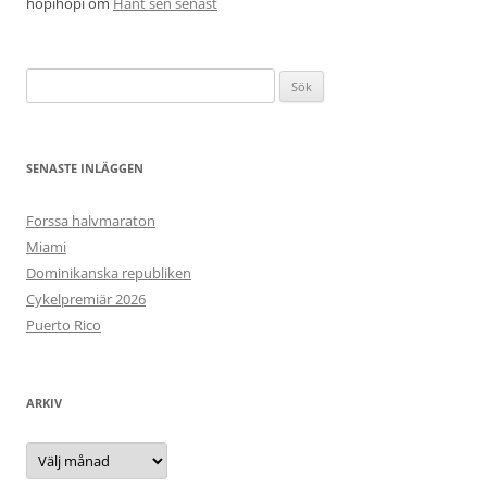
hopihopi
om
Hänt sen senast
Sök
efter:
SENASTE INLÄGGEN
Forssa halvmaraton
Miami
Dominikanska republiken
Cykelpremiär 2026
Puerto Rico
ARKIV
Arkiv