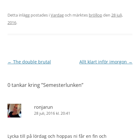
Detta inlägg postades i
Vardag
och märktes
bröllop
den
28 juli,
2016
.
Inläggsnavigering
←
The double brutal
Allt klart inför imorgon
→
0 tankar kring ”
Semesterlunken
”
ronjarun
28 juli, 2016 kl. 20:41
Lycka till på lördag och hoppas ni får en fin och