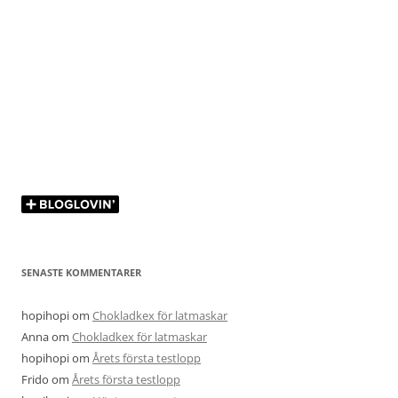
SENASTE KOMMENTARER
hopihopi
om
Chokladkex för latmaskar
Anna
om
Chokladkex för latmaskar
hopihopi
om
Årets första testlopp
Frido
om
Årets första testlopp