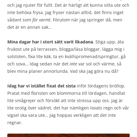
och jag njuter för fullt. Det är härligt att kunna sitta ute och
inte behöva frysa. Jag fryser nästan alltid, det finns inget
sådant som
för varmt
. Förutom när jag springer då, men
det är en annan sak…
Mina dagar har i stort sätt varit likadana
. Stiga upp, äta
frukost ute på terrassen, blogga/läsa bloggar, lägga mig i
solstolen, fixa lite käk, ta en kvällspromenad/springtur, gå
och sova… Idag sedan när det
inte
var sol och värme, så
blev mina planer annorlunda. Vad ska jag göra nu då?
Idag har vi istället fixat det sista
inför lördagens bröllop.
Pratat med floristen om blommorna till lördagen, handlat
lite smågrejer och försökt att inte stressa upp oss. Jag är
lite orolig över vädret, det har nämligen lovats regn och vår
vigsel ska vara ute… Jag hoppas verkligen att det inte
regnar.