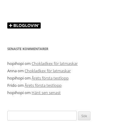
SENASTE KOMMENTARER
hopihopi
om
Chokladkex för latmaskar
Anna
om
Chokladkex för latmaskar
hopihopi
om
Årets första testlopp
Frido
om
Årets första testlopp
hopihopi
om
Hänt sen senast
Sök
efter: