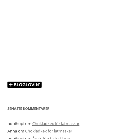
SENASTE KOMMENTARER
hopihopi
om
Chokladkex för latmaskar
Anna
om
Chokladkex för latmaskar
hopihopi
om
Årets första testlopp