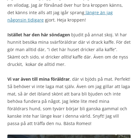
en vilodag. Jag är förvånad över hur bra kroppen känns,
det känns inte alls att jag igår sprang
längre än jag
någonsin tidigare
gjort. Heja kroppen!
Istället har den här söndagen
bjudit på annat skoj. Vi har
hunnit besöka mina svärföräldrar där vi drack kaffe. För det
gör man alltid där, ”i det här huset dricker alla kaffe”.
Skämt och sido, vi dricker
alltid
kaffe där. Även om de nyss
druckit, kokar de alltid mer.
Vi var även till mina föräldrar
, där vi bjöds på mat. Perfekt!
Så behöver vi inte laga mat själv. Även om jag gillar att laga
mat, så är det ibland skönt att bara bli bjuden och inte
behöva fundera på något. Jag lekte lite med mina
föräldrars hund, som tyvärr börjar bli ganska gammal och
kanske inte har länge kvar i denna värld. Snyft! Jag vill
passa på att träffa den nu. Bästa Romeo!