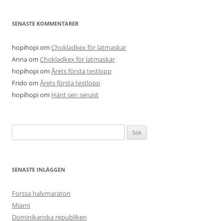
SENASTE KOMMENTARER
hopihopi
om
Chokladkex för latmaskar
Anna
om
Chokladkex för latmaskar
hopihopi
om
Årets första testlopp
Frido
om
Årets första testlopp
hopihopi
om
Hänt sen senast
Sök
efter:
SENASTE INLÄGGEN
Forssa halvmaraton
Miami
Dominikanska republiken