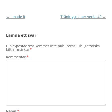
Inläggsnavigering
←
I made it
Träningsplaner vecka 42
→
Lämna ett svar
Din e-postadress kommer inte publiceras.
Obligatoriska
fält är märkta
*
Kommentar
*
Namn
*