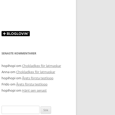
SENASTE KOMMENTARER
hopihopi
om
Chokladkex för latmaskar
Anna
om
Chokladkex för latmaskar
hopihopi
om
Årets första testlopp
Frido
om
Årets första testlopp
hopihopi
om
Hänt sen senast
Sök
efter: