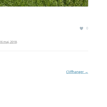
0
16 maj, 2018
.
Cliffhanger
→