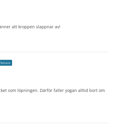
nner att kroppen slappnar av!
rfattare
cket som löpningen. Därför faller yogan alltid bort om