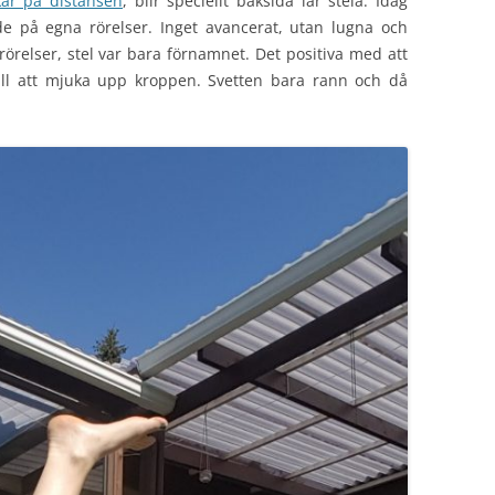
kar på distansen
, blir speciellt baksida lår stela. Idag
de på egna rörelser. Inget avancerat, utan lugna och
rörelser, stel var bara förnamnet. Det positiva med att
till att mjuka upp kroppen. Svetten bara rann och då