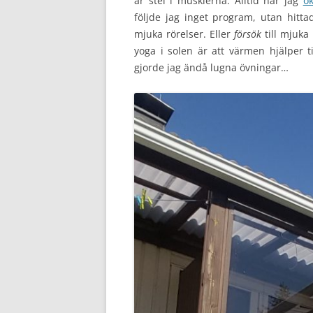
är stel i musklerna. Alltid när jag
ö
följde jag inget program, utan hitta
mjuka rörelser. Eller
försök
till mjuka 
yoga i solen är att värmen hjälper 
gjorde jag ändå lugna övningar…