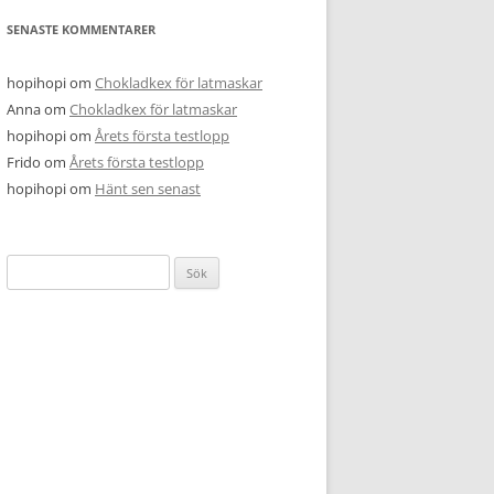
SENASTE KOMMENTARER
hopihopi
om
Chokladkex för latmaskar
Anna
om
Chokladkex för latmaskar
hopihopi
om
Årets första testlopp
Frido
om
Årets första testlopp
hopihopi
om
Hänt sen senast
Sök
efter: