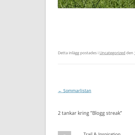
Detta inlägg postades i
Uncategorized
den
Inläggsnavigering
←
Sommarlistan
2 tankar kring ”
Blogg streak
”
Trail & Inspiration