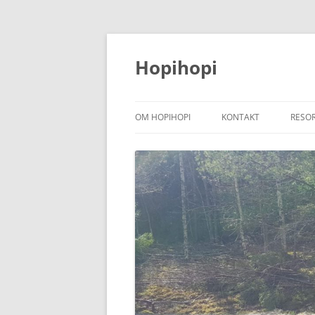
Hoppa
till
innehåll
Hopihopi
OM HOPIHOPI
KONTAKT
RESO