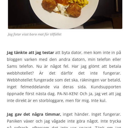
Jag fotar visst bara mat för tillfället
Jag tänkte att jag testar
att byta dator, men kom inte in på
bloggen varken med den andra datorn, min telefon eller
Sams telefon. Nu är något fel. Har jag glömt att betala
webbhotellet? Är det därför det inte fungerar.
Webbhotellet fungerade som det ska, räkningen var betald,
inget felmeddelande via deras sida. Kundsupporten
öppnade först nästa dag. PA-NI-KEN! Och ja, jag vet att jag
inte direkt är en storbloggare, men för mig. Inte kul.
Jag gav det några timmar,
inget händer. Inget fungerar.
Paniken växer och jag vågade inte göra något. Inte trycka
på refresh, eftersom det inte var sparat. Tänk om jag