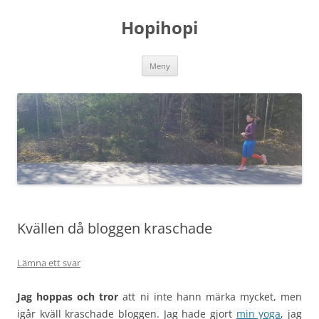
Hoppa
till
Hopihopi
innehåll
Meny
Kvällen då bloggen kraschade
Lämna ett svar
Jag hoppas och tror
att ni inte hann märka mycket, men
igår kväll kraschade bloggen. Jag hade gjort
min yoga
, jag