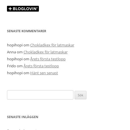
SENASTE KOMMENTARER
hopihopi
om
Chokladkex för latmaskar
Anna
om
Chokladkex för latmaskar
hopihopi
om
Årets första testlopp
Frido
om
Årets första testlopp
hopihopi
om
Hänt sen senast
Sök
efter:
SENASTE INLÄGGEN