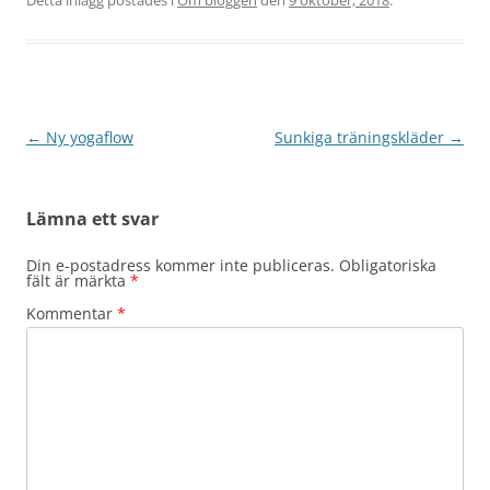
Detta inlägg postades i
Om bloggen
den
9 oktober, 2018
.
Inläggsnavigering
←
Ny yogaflow
Sunkiga träningskläder
→
Lämna ett svar
Din e-postadress kommer inte publiceras.
Obligatoriska
fält är märkta
*
Kommentar
*