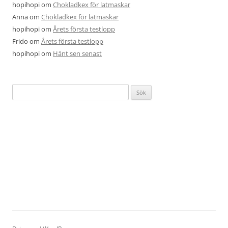
hopihopi
om
Chokladkex för latmaskar
Anna
om
Chokladkex för latmaskar
hopihopi
om
Årets första testlopp
Frido
om
Årets första testlopp
hopihopi
om
Hänt sen senast
Sök
efter: