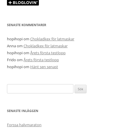
SENASTE KOMMENTARER
hopihopi
om
Chokladkex för latmaskar
Anna
om
Chokladkex för latmaskar
hopihopi
om
Årets första testlopp
Frido
om
Årets första testlopp
hopihopi
om
Hänt sen senast
Sök
efter:
SENASTE INLÄGGEN
Forssa halvmaraton