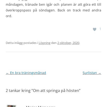
måndagen, tränade ben igår och planen är att göra ett till
överkroppspass på söndagen. Back on track med andra
ord.
1
Detta inlägg postades i
Löpning
den
2 oktober, 2020
.
Inläggsnavigering
←
En bra träningsmånad
Surlistan
→
2 tankar kring ”
Om att springa på hösten
”