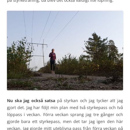
på styrketräning, då blev det också väldigt lite löpning.
Nu ska jag också satsa
på styrkan och jag tycker att jag
gjort det. Jag har följt min plan med två styrkepass och två
löppass i veckan. Förra veckan sprang jag tre gånger och
gjorde bara ett styrkepass, men det tar jag igen den här
veckan. Jag gjorde mitt uteblivna pass från förra veckan på