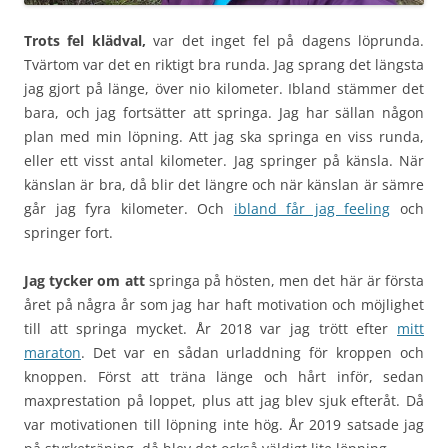
Trots fel klädval,
var det inget fel på dagens löprunda.
Tvärtom var det en riktigt bra runda. Jag sprang det längsta
jag gjort på länge, över nio kilometer. Ibland stämmer det
bara, och jag fortsätter att springa. Jag har sällan någon
plan med min löpning. Att jag ska springa en viss runda,
eller ett visst antal kilometer. Jag springer på känsla. När
känslan är bra, då blir det längre och när känslan är sämre
går jag fyra kilometer. Och
ibland får jag feeling
och
springer fort.
Jag tycker om att
springa på hösten, men det här är första
året på några år som jag har haft motivation och möjlighet
till att springa mycket. År 2018 var jag trött efter
mitt
maraton
. Det var en sådan urladdning för kroppen och
knoppen. Först att träna länge och hårt inför, sedan
maxprestation på loppet, plus att jag blev sjuk efteråt. Då
var motivationen till löpning inte hög. År 2019 satsade jag