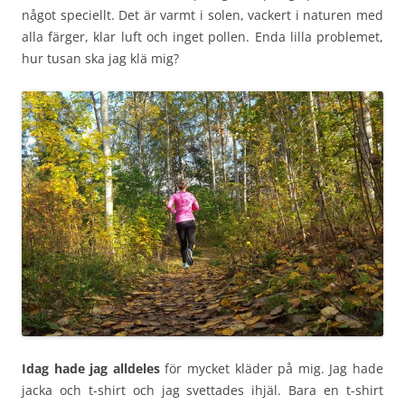
något speciellt. Det är varmt i solen, vackert i naturen med
alla färger, klar luft och inget pollen. Enda lilla problemet,
hur tusan ska jag klä mig?
Idag hade jag alldeles
för mycket kläder på mig. Jag hade
jacka och t-shirt och jag svettades ihjäl. Bara en t-shirt