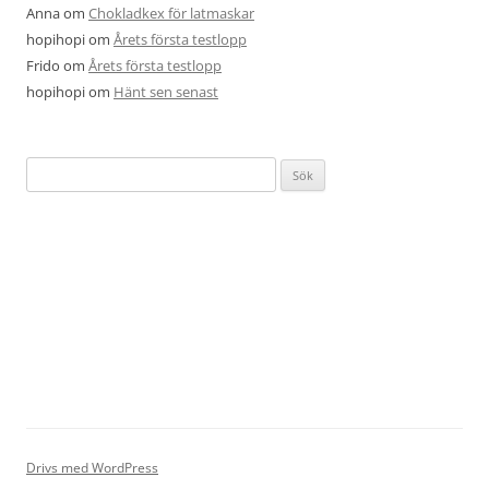
Anna
om
Chokladkex för latmaskar
hopihopi
om
Årets första testlopp
Frido
om
Årets första testlopp
hopihopi
om
Hänt sen senast
Sök
efter:
Drivs med WordPress