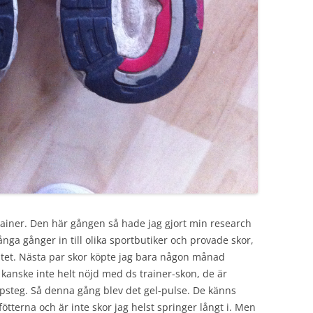
trainer. Den här gången så hade jag gjort min research
många gånger in till olika sportbutiker och provade skor,
nätet. Nästa par skor köpte jag bara någon månad
 kanske inte helt nöjd med ds trainer-skon, de är
 löpsteg. Så denna gång blev det gel-pulse. De känns
fötterna och är inte skor jag helst springer långt i. Men