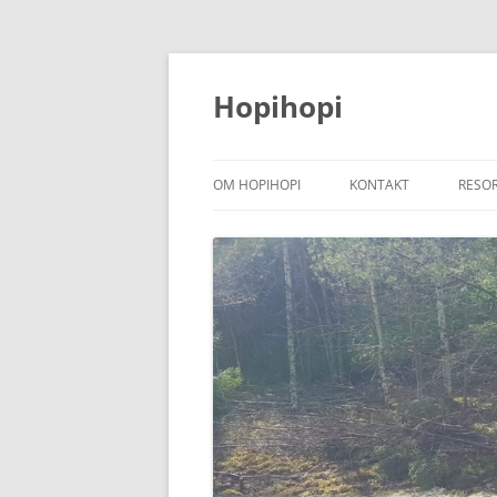
Hoppa
till
innehåll
Hopihopi
OM HOPIHOPI
KONTAKT
RESO