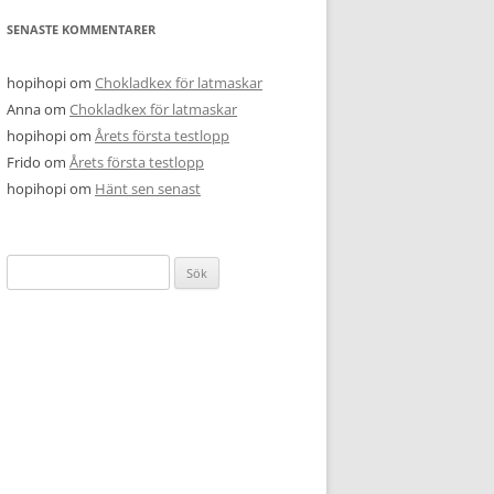
SENASTE KOMMENTARER
hopihopi
om
Chokladkex för latmaskar
Anna
om
Chokladkex för latmaskar
hopihopi
om
Årets första testlopp
Frido
om
Årets första testlopp
hopihopi
om
Hänt sen senast
Sök
efter: