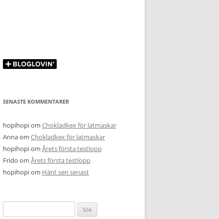
SENASTE KOMMENTARER
hopihopi
om
Chokladkex för latmaskar
Anna
om
Chokladkex för latmaskar
hopihopi
om
Årets första testlopp
Frido
om
Årets första testlopp
hopihopi
om
Hänt sen senast
Sök
efter: