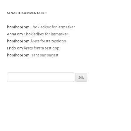
SENASTE KOMMENTARER
hopihopi
om
Chokladkex för latmaskar
Anna
om
Chokladkex för latmaskar
hopihopi
om
Årets första testlopp
Frido
om
Årets första testlopp
hopihopi
om
Hänt sen senast
Sök
efter: