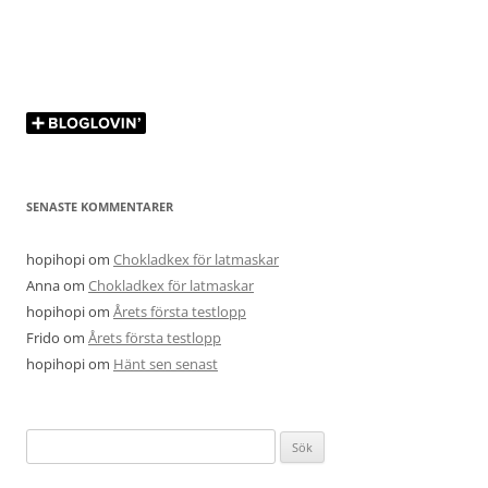
SENASTE KOMMENTARER
hopihopi
om
Chokladkex för latmaskar
Anna
om
Chokladkex för latmaskar
hopihopi
om
Årets första testlopp
Frido
om
Årets första testlopp
hopihopi
om
Hänt sen senast
Sök
efter: