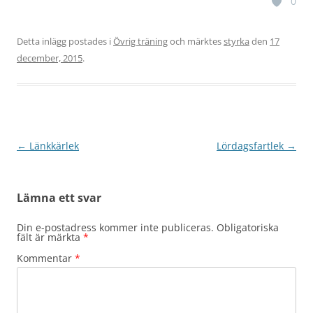
0
Detta inlägg postades i
Övrig träning
och märktes
styrka
den
17
december, 2015
.
Inläggsnavigering
←
Länkkärlek
Lördagsfartlek
→
Lämna ett svar
Din e-postadress kommer inte publiceras.
Obligatoriska
fält är märkta
*
Kommentar
*