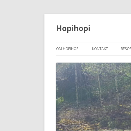
Hoppa
till
innehåll
Hopihopi
OM HOPIHOPI
KONTAKT
RESO