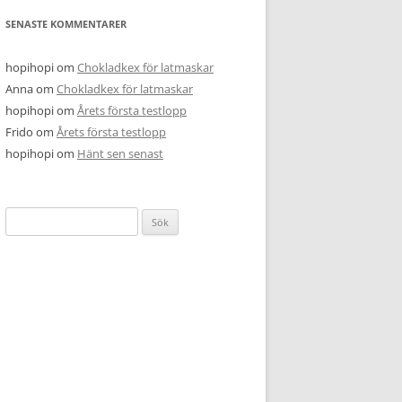
SENASTE KOMMENTARER
hopihopi
om
Chokladkex för latmaskar
Anna
om
Chokladkex för latmaskar
hopihopi
om
Årets första testlopp
Frido
om
Årets första testlopp
hopihopi
om
Hänt sen senast
Sök
efter: