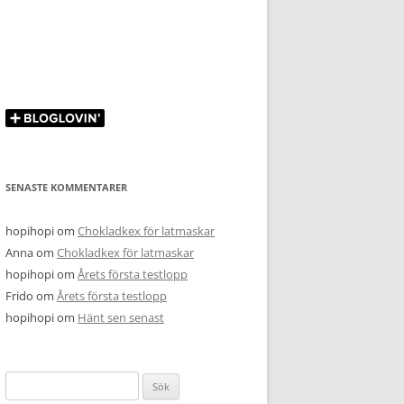
SENASTE KOMMENTARER
hopihopi
om
Chokladkex för latmaskar
Anna
om
Chokladkex för latmaskar
hopihopi
om
Årets första testlopp
Frido
om
Årets första testlopp
hopihopi
om
Hänt sen senast
Sök
efter: