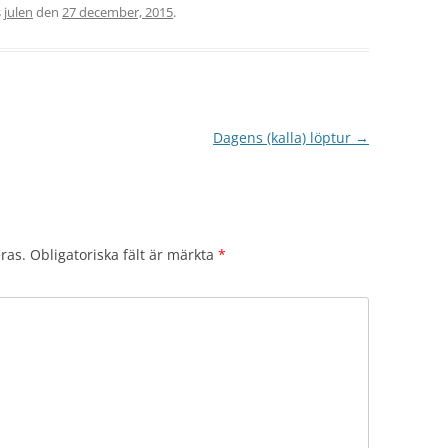
s
julen
den
27 december, 2015
.
Dagens (kalla) löptur
→
ras.
Obligatoriska fält är märkta
*