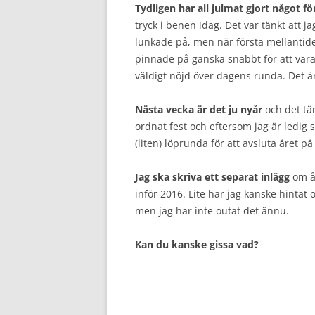
Tydligen har all julmat gjort något f
tryck i benen idag. Det var tänkt att j
lunkade på, men när första mellantide
pinnade på ganska snabbt för att var
väldigt nöjd över dagens runda. Det är a
Nästa vecka är det ju nyår
och det tän
ordnat fest och eftersom jag är ledig 
(liten) löprunda för att avsluta året på
Jag ska skriva ett separat inlägg
om år
inför 2016. Lite har jag kanske hintat
men jag har inte outat det ännu.
Kan du kanske gissa vad?