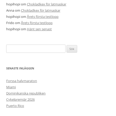
hopihopi
om
Chokladkex för latmaskar
Anna
om
Chokladkex för latmaskar
hopihopi
om
Årets första testlopp
Frido
om
Årets första testlopp
hopihopi
om
Hänt sen senast
Sök
efter:
SENASTE INLÄGGEN
Forssa halvmaraton
Miami
Dominikanska republiken
Cykelpremiär 2026
Puerto Rico