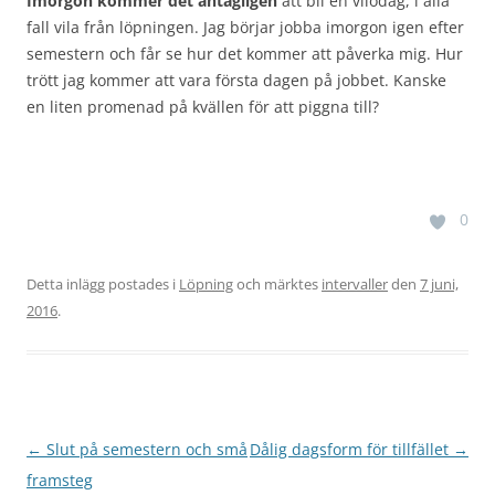
Imorgon kommer det antagligen
att bli en vilodag, i alla
fall vila från löpningen. Jag börjar jobba imorgon igen efter
semestern och får se hur det kommer att påverka mig. Hur
trött jag kommer att vara första dagen på jobbet. Kanske
en liten promenad på kvällen för att piggna till?
0
Detta inlägg postades i
Löpning
och märktes
intervaller
den
7 juni,
2016
.
Inläggsnavigering
←
Slut på semestern och små
Dålig dagsform för tillfället
→
framsteg