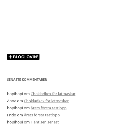
SENASTE KOMMENTARER
hopihopi
om
Chokladkex för latmaskar
Anna
om
Chokladkex för latmaskar
hopihopi
om
Årets första testlopp
Frido
om
Årets första testlopp
hopihopi
om
Hänt sen senast