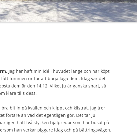
orm.
Jag har haft min idé i huvudet länge och har köpt
te fått tummen ur för att börja laga dem. Idag var det
 posta dem är den 14.12. Vilket ju är ganska snart, så
em klara tills dess.
bra bit in på kvällen och klippt och klistrat. Jag tror
ket fortare än vad det egentligen gör. Det tar ju
 har igen haft två stycken hjälpredor som har busat på
ftersom han verkar piggare idag och på bättringsvägen.