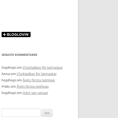
SENASTE KOMMENTARER
hopihopi
om
Chokladkex för latmaskar
Anna
om
Chokladkex för latmaskar
hopihopi
om
Årets första testlopp
Frido
om
Årets första testlopp
hopihopi
om
Hänt sen senast
Sök
efter: