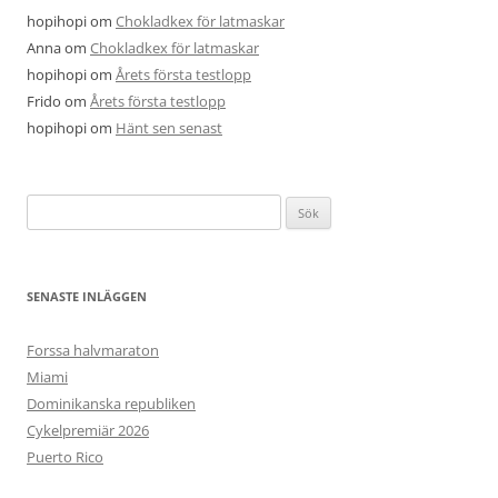
hopihopi
om
Chokladkex för latmaskar
Anna
om
Chokladkex för latmaskar
hopihopi
om
Årets första testlopp
Frido
om
Årets första testlopp
hopihopi
om
Hänt sen senast
Sök
efter:
SENASTE INLÄGGEN
Forssa halvmaraton
Miami
Dominikanska republiken
Cykelpremiär 2026
Puerto Rico