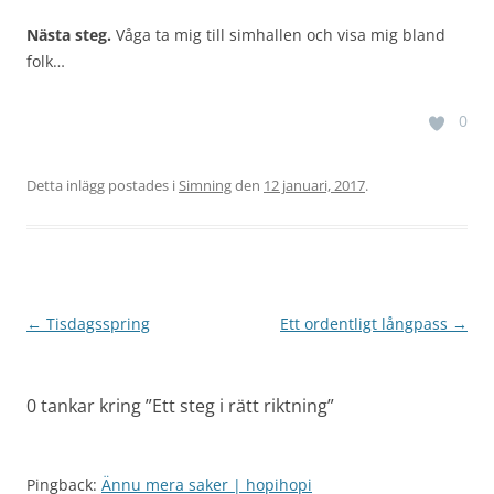
Nästa steg.
Våga ta mig till simhallen och visa mig bland
folk…
0
Detta inlägg postades i
Simning
den
12 januari, 2017
.
Inläggsnavigering
←
Tisdagsspring
Ett ordentligt långpass
→
0 tankar kring ”
Ett steg i rätt riktning
”
Pingback:
Ännu mera saker | hopihopi