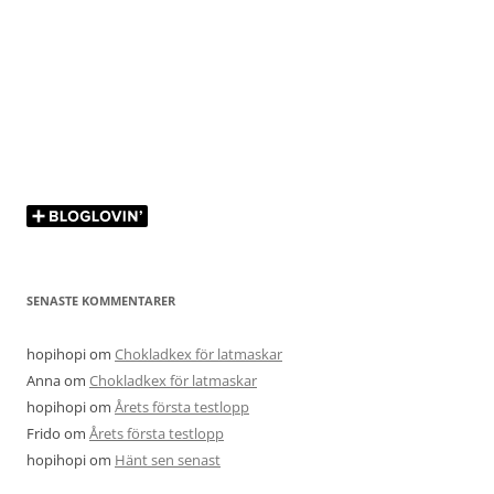
SENASTE KOMMENTARER
hopihopi
om
Chokladkex för latmaskar
Anna
om
Chokladkex för latmaskar
hopihopi
om
Årets första testlopp
Frido
om
Årets första testlopp
hopihopi
om
Hänt sen senast