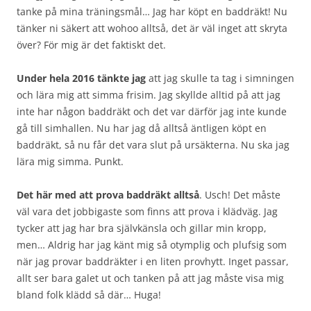
tanke på mina träningsmål… Jag har köpt en baddräkt! Nu
tänker ni säkert att wohoo alltså, det är väl inget att skryta
över? För mig är det faktiskt det.
Under hela 2016 tänkte jag
att jag skulle ta tag i simningen
och lära mig att simma frisim. Jag skyllde alltid på att jag
inte har någon baddräkt och det var därför jag inte kunde
gå till simhallen. Nu har jag då alltså äntligen köpt en
baddräkt, så nu får det vara slut på ursäkterna. Nu ska jag
lära mig simma. Punkt.
Det här med att prova baddräkt alltså
. Usch! Det måste
väl vara det jobbigaste som finns att prova i klädväg. Jag
tycker att jag har bra självkänsla och gillar min kropp,
men… Aldrig har jag känt mig så otymplig och plufsig som
när jag provar baddräkter i en liten provhytt. Inget passar,
allt ser bara galet ut och tanken på att jag måste visa mig
bland folk klädd så där… Huga!