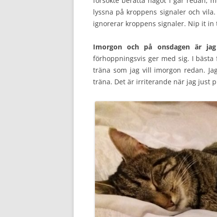
försökte berätta något i går redan, me
lyssna på kroppens signaler och vila. 
ignorerar kroppens signaler. Nip it in 
Imorgon och på onsdagen är jag 
förhoppningsvis ger med sig. I bästa
träna som jag vill imorgon redan. Jag
träna. Det är irriterande när jag just 