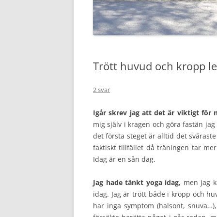
Trött huvud och kropp lede
2 svar
Igår skrev jag att det är viktigt för 
mig själv i kragen och göra fastän jag
det första steget är alltid det svåraste
faktiskt tillfället då träningen tar m
Idag är en sån dag.
Jag hade tänkt yoga idag,
men jag kä
idag. Jag är trött både i kropp och h
har inga symptom (halsont, snuva…)