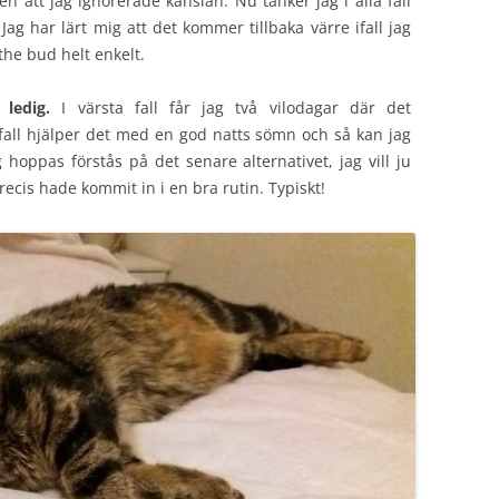
n att jag ignorerade känslan. Nu tänker jag i alla fall
Jag har lärt mig att det kommer tillbaka värre ifall jag
the bud helt enkelt.
ledig.
I värsta fall får jag två vilodagar där det
 fall hjälper det med en god natts sömn och så kan jag
 hoppas förstås på det senare alternativet, jag vill ju
precis hade kommit in i en bra rutin. Typiskt!