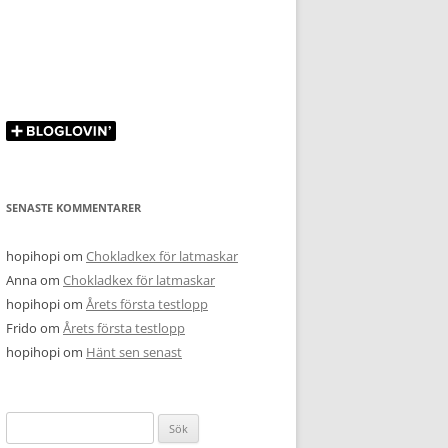
SENASTE KOMMENTARER
hopihopi
om
Chokladkex för latmaskar
Anna
om
Chokladkex för latmaskar
hopihopi
om
Årets första testlopp
Frido
om
Årets första testlopp
hopihopi
om
Hänt sen senast
Sök
efter: