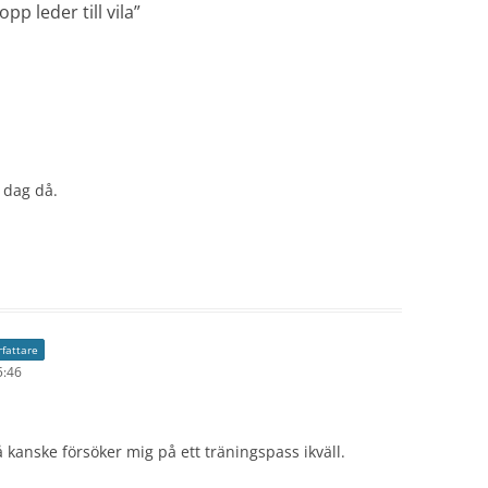
pp leder till vila
”
n dag då.
rfattare
5:46
 kanske försöker mig på ett träningspass ikväll.