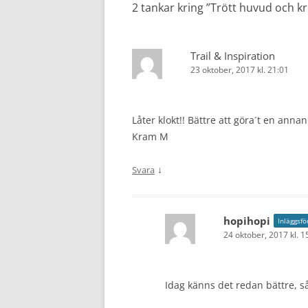
2 tankar kring ”
Trött huvud och kro
Trail & Inspiration
23 oktober, 2017 kl. 21:01
Låter klokt!! Bättre att göra´t en anna
Kram M
↓
Svara
hopihopi
Inläggsfö
24 oktober, 2017 kl. 1
Idag känns det redan bättre, så