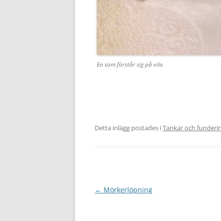
En som förstår sig på vila
Detta inlägg postades i
Tankar och funderi
Inläggsnavigering
←
Mörkerlöpning