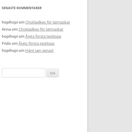
SENASTE KOMMENTARER
hopihopi
om
Chokladkex för latmaskar
Anna
om
Chokladkex för latmaskar
hopihopi
om
Årets första testlopp
Frido
om
Årets första testlopp
hopihopi
om
Hänt sen senast
Sök
efter: