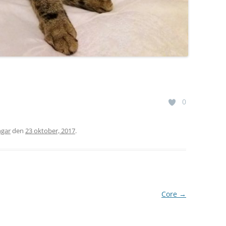
0
ngar
den
23 oktober, 2017
.
Core
→