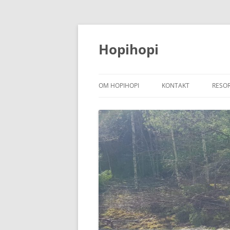
Hoppa
till
innehåll
Hopihopi
OM HOPIHOPI
KONTAKT
RESO