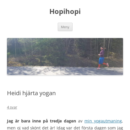
Hoppa
till
Hopihopi
innehåll
Meny
Heidi hjärta yogan
4 svar
Jag är bara inne på tredje dagen
av
min yogautmaning
,
men oj vad skönt det är! Idag var det första dagen som jag