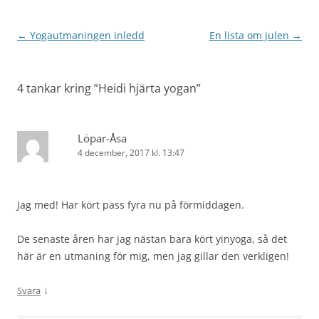
Inläggsnavigering
←
Yogautmaningen inledd
En lista om julen
→
4 tankar kring ”
Heidi hjärta yogan
”
Löpar-Åsa
4 december, 2017 kl. 13:47
Jag med! Har kört pass fyra nu på förmiddagen.
De senaste åren har jag nästan bara kört yinyoga, så det
här är en utmaning för mig, men jag gillar den verkligen!
↓
Svara