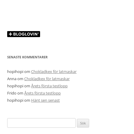
SENASTE KOMMENTARER
hopihopi
om
Chokladkex för latmaskar
Anna
om
Chokladkex för latmaskar
hopihopi
om
Årets första testlopp
Frido
om
Årets första testlopp
hopihopi
om
Hänt sen senast
Sök
efter: