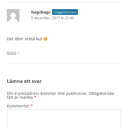
hopihopi
Inläggsförfattare
5 december, 2017 kl. 21:40
Det låter också kul
↓
Svara
Lämna ett svar
Din e-postadress kommer inte publiceras.
Obligatoriska
fält är märkta
*
Kommentar
*