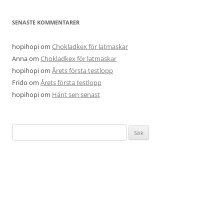
SENASTE KOMMENTARER
hopihopi
om
Chokladkex för latmaskar
Anna
om
Chokladkex för latmaskar
hopihopi
om
Årets första testlopp
Frido
om
Årets första testlopp
hopihopi
om
Hänt sen senast
Sök
efter: