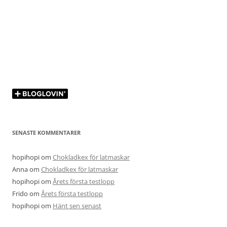
SENASTE KOMMENTARER
hopihopi
om
Chokladkex för latmaskar
Anna
om
Chokladkex för latmaskar
hopihopi
om
Årets första testlopp
Frido
om
Årets första testlopp
hopihopi
om
Hänt sen senast