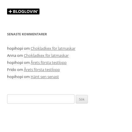
SENASTE KOMMENTARER
hopihopi
om
Chokladkex för latmaskar
Anna
om
Chokladkex för latmaskar
hopihopi
om
Årets första testlopp
Frido
om
Årets första testlopp
hopihopi
om
Hänt sen senast
Sök
efter: