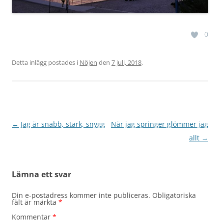
0
Detta inlägg postades i
Nöjen
den
7 juli, 2018
.
Inläggsnavigering
←
Jag är snabb, stark, snygg
När jag springer glömmer jag
allt
→
Lämna ett svar
Din e-postadress kommer inte publiceras.
Obligatoriska
fält är märkta
*
Kommentar
*