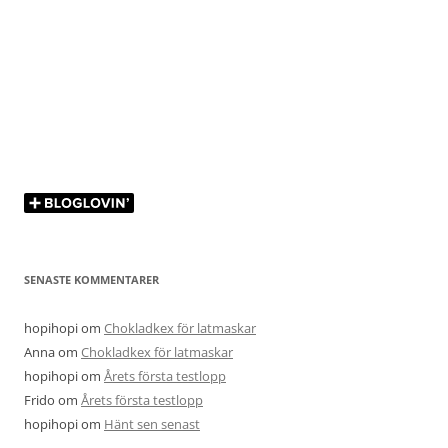
SENASTE KOMMENTARER
hopihopi
om
Chokladkex för latmaskar
Anna
om
Chokladkex för latmaskar
hopihopi
om
Årets första testlopp
Frido
om
Årets första testlopp
hopihopi
om
Hänt sen senast