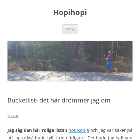
Hoppa
till
Hopihopi
innehåll
Meny
Bucketlist- det här drömmer jag om
5 svar
Jag såg den här roliga listan
hos Ronja
och jag var säker på
att jag också hade fyllt i den tidigare. Det hade jag tydligen