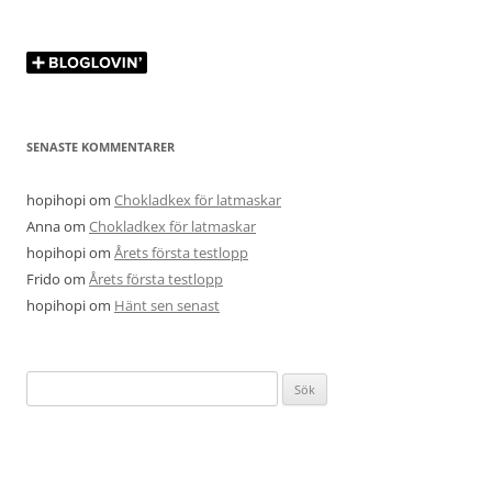
SENASTE KOMMENTARER
hopihopi
om
Chokladkex för latmaskar
Anna
om
Chokladkex för latmaskar
hopihopi
om
Årets första testlopp
Frido
om
Årets första testlopp
hopihopi
om
Hänt sen senast
Sök
efter: