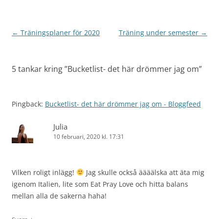
Inläggsnavigering
←
Träningsplaner för 2020
Träning under semester
→
5 tankar kring ”
Bucketlist- det här drömmer jag om
”
Pingback:
Bucketlist- det här drömmer jag om - Bloggfeed
Julia
10 februari, 2020 kl. 17:31
Vilken roligt inlägg!
Jag skulle också äääälska att äta mig
igenom Italien, lite som Eat Pray Love och hitta balans
mellan alla de sakerna haha!