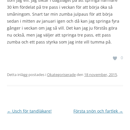
som jag vill. Jag siktar i dagsläget på att springa närmare
30 km fördelat på tre pass i veckan för att börja öka så
småningom. Snart tar min zumba julpaus för att börja
sedan i mitten av januari igen och då kan jag springa fyra
gånger i veckan om jag så vill. Det kan jag ju förstås göra
nu också, men jag väljer att springa tre pass, ett pass
zumba och ett pass styrka som jag inte vill tumma på.
0
Detta inlägg postades i
Okategoriserade
den
18 november, 2015
.
Inläggsnavigering
←
Usch för tandläkare!
Första snön och fartlek
→