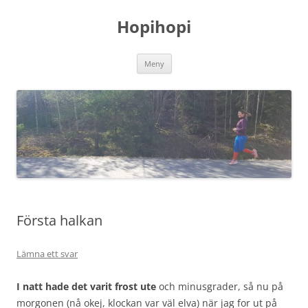
Hoppa
till
Hopihopi
innehåll
Meny
Första halkan
Lämna ett svar
I natt hade det varit frost ute
och minusgrader, så nu på
morgonen (nå okej, klockan var väl elva) när jag for ut på