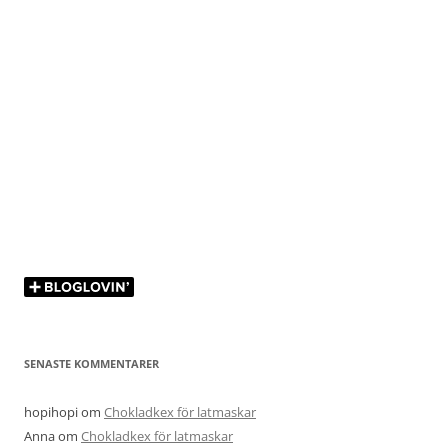
SENASTE KOMMENTARER
hopihopi
om
Chokladkex för latmaskar
Anna
om
Chokladkex för latmaskar