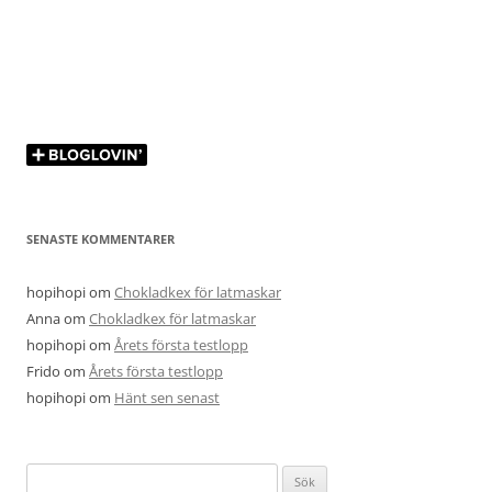
SENASTE KOMMENTARER
hopihopi
om
Chokladkex för latmaskar
Anna
om
Chokladkex för latmaskar
hopihopi
om
Årets första testlopp
Frido
om
Årets första testlopp
hopihopi
om
Hänt sen senast
Sök