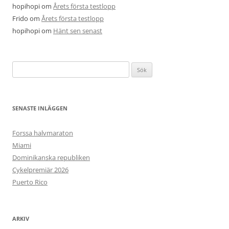
hopihopi
om
Årets första testlopp
Frido
om
Årets första testlopp
hopihopi
om
Hänt sen senast
Sök
efter:
SENASTE INLÄGGEN
Forssa halvmaraton
Miami
Dominikanska republiken
Cykelpremiär 2026
Puerto Rico
ARKIV