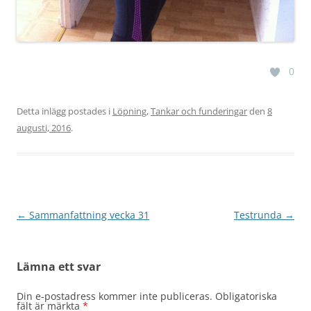
0
Detta inlägg postades i
Löpning
,
Tankar och funderingar
den
8
augusti, 2016
.
Inläggsnavigering
←
Sammanfattning vecka 31
Testrunda
→
Lämna ett svar
Din e-postadress kommer inte publiceras.
Obligatoriska
fält är märkta
*