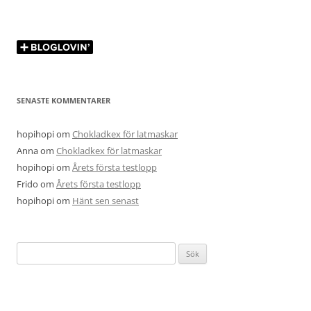
SENASTE KOMMENTARER
hopihopi
om
Chokladkex för latmaskar
Anna
om
Chokladkex för latmaskar
hopihopi
om
Årets första testlopp
Frido
om
Årets första testlopp
hopihopi
om
Hänt sen senast
Sök
efter: