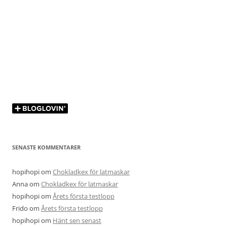
SENASTE KOMMENTARER
hopihopi
om
Chokladkex för latmaskar
Anna
om
Chokladkex för latmaskar
hopihopi
om
Årets första testlopp
Frido
om
Årets första testlopp
hopihopi
om
Hänt sen senast