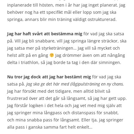
inplanerade till hösten, men i år har jag inget planerat. Jag
behöver nog ha ett specifikt mål eller lopp som jag ska
springa, annars blir min träning väldigt ostrukturerad.
Jag har haft svårt att bestämma mig
för vad jag ska satsa
på. Vill jag bli snabbare, vill jag springa längre sträckor, ska
jag satsa mer på styrketräningen… Jag vill så mycket och
helst allt på en gång
Jag drömmer även om att nångång
delta i triathlon, så jag borde ta tag i den där simningen.
Nu tror jag dock att jag har bestämt mig
för vad jag ska
satsa på.
Jag ska ge det här med (låg)pulsträning en ny chans.
Jag har försökt med det tidigare, men alltid blivit så
frustrerad över att det går så långsamt, så jag har gett upp.
Jag förstår logiken i det hela och jag vet med mig själv att
jag springer mina långpass och distanspass för snabbt,
och mina snabba pass för långsamt. Eller tja, jag springer
alla pass i ganska samma fart helt enkelt…