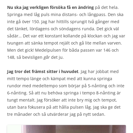
Nu ska jag verkligen försöka få en ändring
på det hela.
Springa med låg puls mina distans- och långpass. Den ska
inte gå över 150. Jag har hittills sprungit två gånger med
det tänket, lördagens och söndagens runda. Det gick väl
sådär… Det var ett konstant kollande på klockan och jag var
tvungen att sänka tempot rejält och gå lite mellan varven.
Men det gick! Medelpulsen för båda passen var 146 och
148, så bevisligen
går
det ju.
Jag tror det främst sitter i huvudet
. Jag har jobbat med
mitt tempo länge och kämpat med att kunna springa
rundor med medeltempo som börjar på 5-nånting och inte
6-nånting. Så att nu behöva springa i tempo 8-nånting är
tungt mentalt. Jag försöker att inte bry mig och tempot,
utan bara fokusera på att hålla pulsen låg. Jag ska ge det
tre månader och så utvärderar jag på nytt sedan.