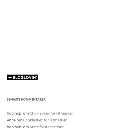
SENASTE KOMMENTARER
hopihopi
om
Chokladkex för latmaskar
Anna
om
Chokladkex för latmaskar
hopihopi
om
Årets första testlopp