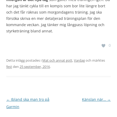
har jag tänkt cykla till en kompis som bor lite längre bort
och det får räknas som morgondagens träning. Jag ska
försöka skriva en mer detaljerad träningsplan för den
kommande veckan. Jag tänker mig långpass löpning och
styrketräning bland annat.
0
Detta inlägg postades i
Mat och annat gott
,
Vardag
och märktes
fest
den
25 september, 2016
.
Inläggsnavigering
←
Ibland ska man tro på
Känslan när…
→
Garmin