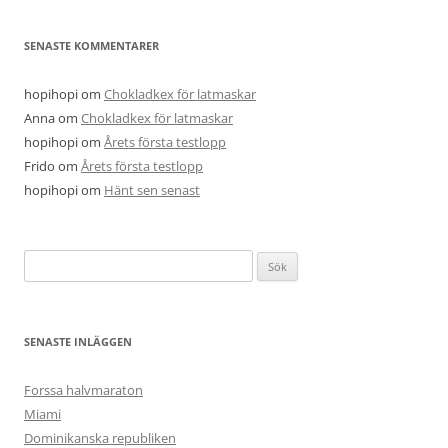
SENASTE KOMMENTARER
hopihopi
om
Chokladkex för latmaskar
Anna
om
Chokladkex för latmaskar
hopihopi
om
Årets första testlopp
Frido
om
Årets första testlopp
hopihopi
om
Hänt sen senast
Sök
efter:
SENASTE INLÄGGEN
Forssa halvmaraton
Miami
Dominikanska republiken