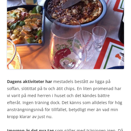
Dagens aktiviteter har
mestadels bestått av ligga på
soffan, slötittat på tv och ätit chips. En liten promenad har
vi varit på med herren i huset och det kändes bättre
efteråt. Ingen träning dock. Det känns som alldeles för hög
ansträngningsnivå för tillfället, betydligt mer än vad min
kropp klarar av just nu.
Imorgon är det nya tag
som gäller med träningen igen. Då